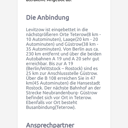
Die Anbindung
Levitzow ist eingebettet in die
nächstgrößeren Orte Teterow(8 km -
10 Autominuten), Laage(20 km - 20
Autominuten) und Güstrow(38 km -
35 Autominuten).
Von Berlin aus ca.
230 km entfernt und über die beiden
Autobahnen A 19 und A 20 sehr gut
erreichbar.
Bis zur
A
19
(Berlin/
Wittstock
–
Rostock
)
sind es
25
km
zur
Anschlussstelle
Güstrow
.
Über die B 108 erreichen Sie in 47
km(45 Autominuten) die Hansestadt
Rostock.
Der nächste Bahnhof an der
Strecke
Neubrandenburg- Güstrow
befindet sich
vor Ort in T
eterow
.
Ebenfalls
vor Ort
besteht
Busanbindung
(Teterow)
.
Ansprechpartner