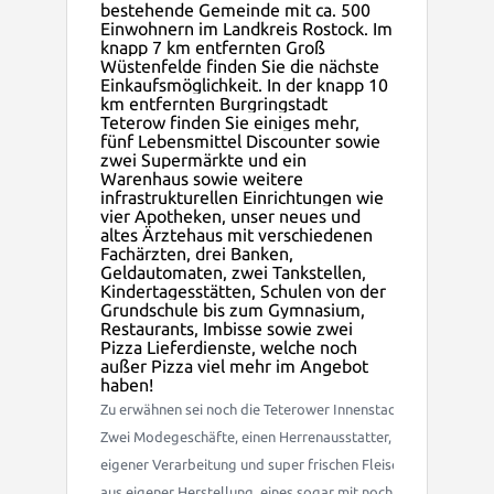
bestehende Gemeinde mit ca. 500
Einwohnern im Landkreis Rostock.
Im
knapp 7 km entfernten Groß
Wüstenfelde finden Sie die nächste
Einkaufsmöglichkeit. In der knapp 10
km entfernten Burgringstadt
Teterow finden Sie einiges mehr,
fünf Lebensmittel Discounter sowie
zwei Supermärkte und ein
Warenhaus sowie weitere
infrastrukturellen Einrichtungen wie
vier Apotheken, unser neues und
altes Ärztehaus mit verschiedenen
Fachärzten, drei Banken,
Geldautomaten, zwei Tankstellen,
Kindertagesstätten, Schulen von der
Grundschule bis zum Gymnasium,
Restaurants, Imbisse sowie zwei
Pizza Lieferdienste, welche noch
außer Pizza viel mehr im Angebot
haben!
Zu erwähnen sei noch die Teterower Innenstadt, welche eine 
Zwei Modegeschäfte, einen Herrenausstatter, Blumengeschäft,
eigener Verarbeitung und super frischen Fleischwaren ausschli
aus eigener Herstellung, eines sogar mit noch Original herges