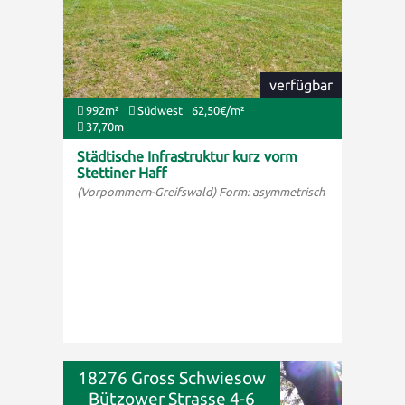
verfügbar
992m²
Südwest
62,50€/m²
37,70m
Städtische Infrastruktur kurz vorm
Stettiner Haff
(Vorpommern-Greifswald) Form: asymmetrisch
18276 Gross Schwiesow
Bützower Strasse 4-6