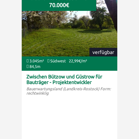
70.000€
verfügbar
3.045m²
Südwest
22,99€/m²
84,5m
Zwischen Bützow und Güstrow für
Bauträger - Projektentwickler
Bauerwartungsland (Landkreis-Rostock) Form:
rechtwinklig