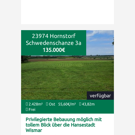
23974 Hornstorf
Schwedenschanze 3a
135.000€
verfügbar
2.428m²
Ost
55,60€/m²
43,82m
Frei
Privilegierte Bebauung möglich mit
tollem Blick über die Hansestadt
Wismar