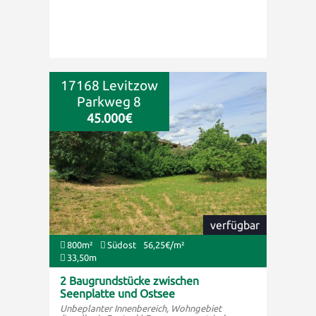
17168 Levitzow
Parkweg 8
45.000€
verfügbar
800m²
Südost
56,25€/m²
33,50m
2 Baugrundstücke zwischen
Seenplatte und Ostsee
Unbeplanter Innenbereich, Wohngebiet