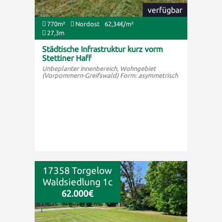
verfügbar
770m²
Nordost
62,34€/m²
27,3m
Städtische Infrastruktur kurz vorm
Stettiner Haff
Unbeplanter Innenbereich, Wohngebiet
(Vorpommern-Greifswald) Form: asymmetrisch
17358 Torgelow
Waldsiedlung 1c
62.000€