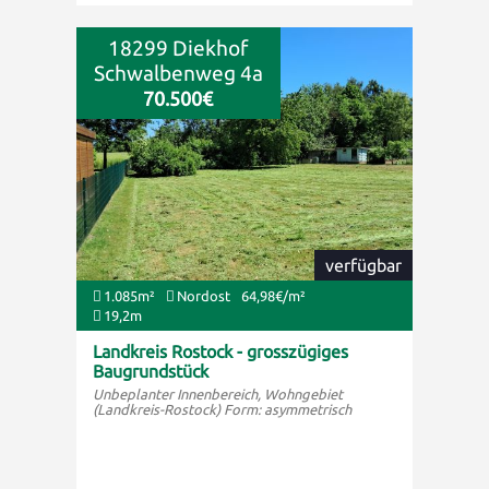
18299 Diekhof
Schwalbenweg 4a
70.500€
verfügbar
1.085m²
Nordost
64,98€/m²
19,2m
Landkreis Rostock - grosszügiges
Baugrundstück
Unbeplanter Innenbereich, Wohngebiet
(Landkreis-Rostock) Form: asymmetrisch