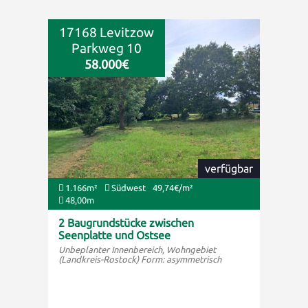
17168 Levitzow
Parkweg 10
58.000€
verfügbar
1.166m²
Südwest
49,74€/m²
48,00m
2 Baugrundstücke zwischen
Seenplatte und Ostsee
Unbeplanter Innenbereich, Wohngebiet
(Landkreis-Rostock) Form: asymmetrisch