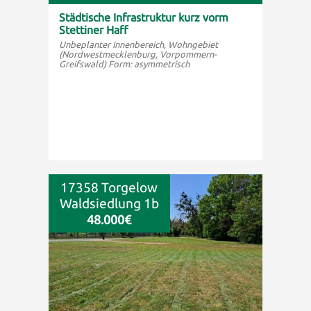
Städtische Infrastruktur kurz vorm
Stettiner Haff
Unbeplanter Innenbereich, Wohngebiet
(Nordwestmecklenburg, Vorpommern-
Greifswald) Form: asymmetrisch
17358 Torgelow
Waldsiedlung 1b
48.000€