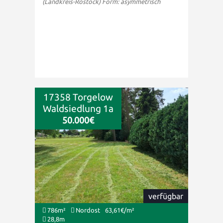
(Landkreis-Rostock) Form: asymmetrisch
17358 Torgelow
Waldsiedlung 1a
50.000€
verfügbar
786m²
Nordost
63,61€/m²
28,8m